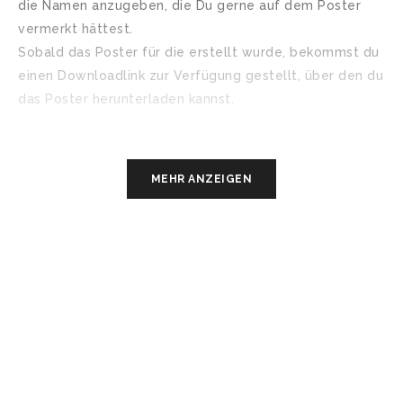
die Namen anzugeben, die Du gerne auf dem Poster
vermerkt hättest.
Sobald das Poster für die erstellt wurde, bekommst du
einen Downloadlink zur Verfügung gestellt, über den du
das Poster herunterladen kannst.
Was Du bei uns bekommst
MEHR ANZEIGEN
PREMIUM POSTER
Bei uns erhältst Du Qualität. Alle Poster werden auf UV-
festem Premium-Papier mit matter Oberfläche, ganz
leichter Struktur und minimalem Glanzanteil gedruckt,
wobei ausschließlich hochwertige Tinte für ein
optimales Ergebnis verwendet wird.
RAHMEN