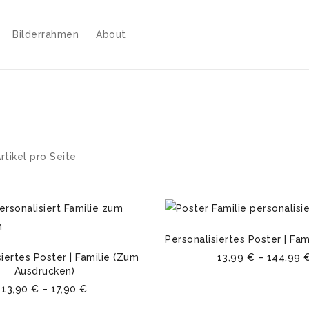
Bilderrahmen
About
rtikel pro Seite
Personalisiertes Poster | Fa
siertes Poster | Familie (Zum
13,99
€
–
144,99
Ausdrucken)
13,90
€
–
17,90
€