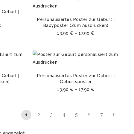
 Geburt |
Personalisiertes Poster zur Geburt |
€
Babyposter (Zum Ausdrucken)
13,90
€
–
17,90
€
 Geburt |
Personalisiertes Poster zur Geburt |
ken)
Geburtsposter
13,90
€
–
17,90
€
1
2
3
4
5
6
7
n angezeigt