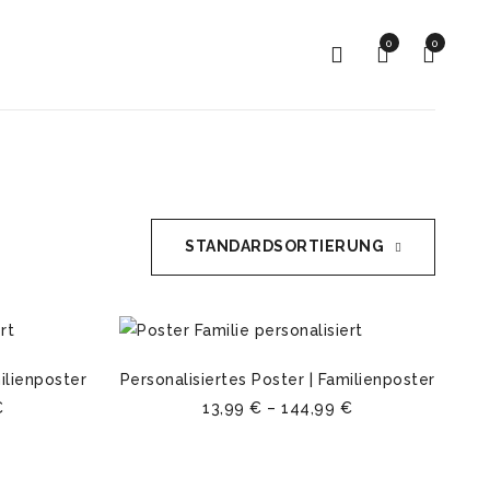
0
0
STANDARDSORTIERUNG
milienposter
Personalisiertes Poster | Familienposter
€
13,99
€
–
144,99
€