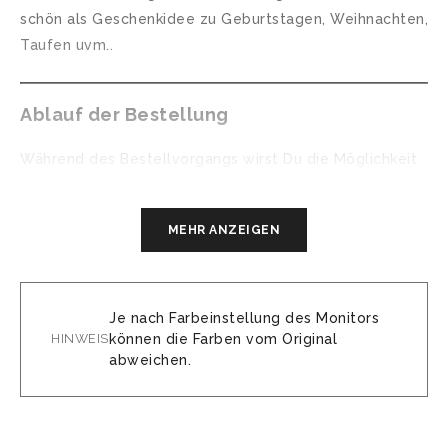
schön als Geschenkidee zu Geburtstagen, Weihnachten,
Taufen uvm..
Ablauf der Bestellung
Während des Bestellvorgangs wirst Du die Möglichkeit
haben, unter “Anmerkungen zu Deiner Bestellung” alle
benötigten Daten einzugeben:
MEHR ANZEIGEN
▪ Vorname
▪ Geburtsdatum
▪ Geburtsuhrzeit
Je nach Farbeinstellung des Monitors
▪ Geburtsstadt
HINWEIS
können die Farben vom Original
abweichen.
▪ Geburtsgewicht
▪ Größe
▪ Farbe der Illustration