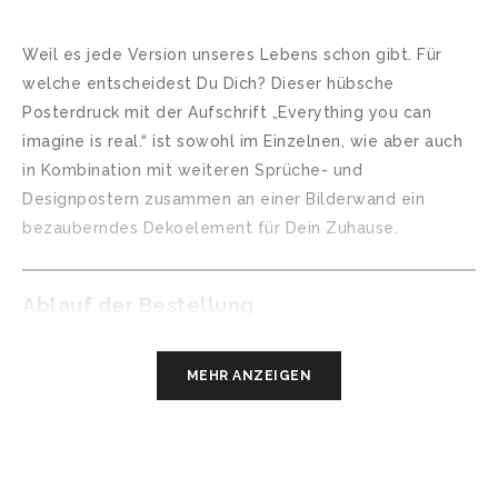
Weil es jede Version unseres Lebens schon gibt. Für
welche entscheidest Du Dich? Dieser hübsche
Posterdruck mit der Aufschrift „Everything you can
imagine is real.“ ist sowohl im Einzelnen, wie aber auch
in Kombination mit weiteren Sprüche- und
Designpostern zusammen an einer Bilderwand ein
bezauberndes Dekoelement für Dein Zuhause.
Ablauf der Bestellung
Du hast eine Frage oder einen Änderungswunsch zu
MEHR ANZEIGEN
Deinem Poster? Dann schreibe uns über das
Kontaktformular gerne unverbindlich an und wir
erstellen auch Dein ganz persönliches Wunschposter.