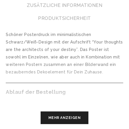
ZUSÄTZLICHE INFORMATIONEN
PRODUKTSICHERHEIT
Schöner Posterdruck im minimalistischen
Schwarz/Weiß-Design mit der Aufschrift “Your thoughts
are the architects of your destiny”. Das Poster ist
sowohl im Einzelnen, wie aber auch in Kombination mit
weiteren Postern zusammen an einer Bilderwand ein
bezauberndes Dekoelement für Dein Zuhause.
Ablauf der Bestellung
Während des Bestellvorgangs wirst Du die Möglichkeit
haben, unter “Anmerkungen zu Deiner Bestellung” die
MEHR ANZEIGEN
Daten anzugeben, die Du gerne auf dem Poster
vermerkt hättest.