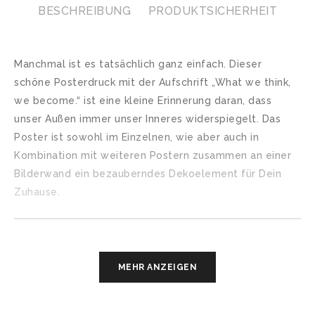
BESCHREIBUNG
PRODUKTSICHERHEIT
Manchmal ist es tatsächlich ganz einfach. Dieser
schöne Posterdruck mit der Aufschrift „What we think,
we become.“ ist eine kleine Erinnerung daran, dass
unser Außen immer unser Inneres widerspiegelt. Das
Poster ist sowohl im Einzelnen, wie aber auch in
Kombination mit weiteren Postern zusammen an einer
Bilderwand ein bezauberndes Dekoelement für Dein
Zuhause.
Ablauf der Bestellung
MEHR ANZEIGEN
Du hast eine Frage oder einen Änderungswunsch zu
Deinem Poster? Dann schreibe uns über das
Kontaktformular gerne unverbindlich an und wir